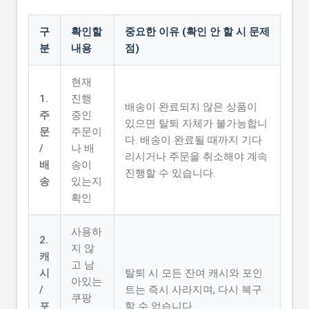
구
확인할
중요한 이유 (확인 안 할 시 문제
분
내용
점)
현재
1.
진행
배송이 완료되지 않은 상품이
주
중인
있으면 탈퇴 자체가 불가능합니
문
주문이
다. 배송이 완료될 때까지 기다
/
나 배
리시거나 주문을 취소해야 계속
배
송이
진행할 수 있습니다.
송
있는지
확인
사용하
2.
지 않
캐
고 남
시
탈퇴 시 모든 잔여 캐시와 포인
아있는
/
트는 즉시 사라지며, 다시 복구
쿠팡
포
할 수 없습니다.