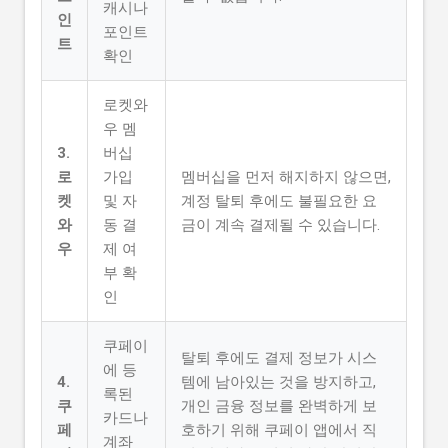
캐시나
인
포인트
트
확인
로켓와
우 멤
3.
버십
로
가입
멤버십을 먼저 해지하지 않으면,
켓
및 자
계정 탈퇴 후에도 불필요한 요
와
동 결
금이 계속 결제될 수 있습니다.
우
제 여
부 확
인
쿠페이
탈퇴 후에도 결제 정보가 시스
에 등
4.
템에 남아있는 것을 방지하고,
록된
쿠
개인 금융 정보를 완벽하게 보
카드나
페
호하기 위해 쿠페이 앱에서 직
계좌