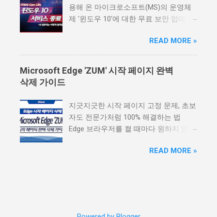
매일 쓰는 것은 아닙니다. 어떤 기능은
용해 온 마이크로소프트(MS)의 운영체
실제로 자주 쓰면 편하지만, 어떤 기능은
제 '윈도우 10'에 대한 무료 보안 업데이
처음에만 신기하고 금방 잊히기도 합니
트 지원이 공식적으로 종료됩니다. 게임
다. 그래서 갤럭시 S26을 구매할 때는
READ MORE »
플랫폼 스팀(Steam)의 통계에 따르면,
“AI 기능이 있다”보다 “내가 어떤 AI 기능
전 세계 접속자 중 무려 40.6% 가 여전히
을 실제로 쓸 수 있는지”를 기준으로 봐
윈도우 10을 사용하고 있습니다. 이는
Microsoft Edge 'ZUM' 시작 페이지 완벽
야 합니다. 이번 글에서는 갤럭시 S26 AI
10명 중 4명이 사용하는 셈으로, 이번 변
삭제 가이드
기능, 나우 넛지, Now Brief, 서클 투 서
화가 수많은 사용자에게 직접적인 영향
치, 글쓰기 어시스트, 포토 어시스트, 오
을 미칠 것임을 의미합니다. 📋 목차 '서
지긋지긋한 시작 페이지 고정 문제, 초보
디오 지우개, AI 기능 추천 대상 까지 실
비스 종료'의 진짜 의미는 무엇일까요?
자도 전문가처럼 100% 해결하는 법
제 사용 관점에서 정리했습니다. 작성 기
보안 업데이트 중단의 위험성 사용자가
Edge 브라우저를 켤 때마다 원하지 않는
준: 2026년 5월 기준 삼성전자 뉴스룸과
선택할 수 있는 3가지 대안 새로운 시대
ZUM 페이지가 나타나 당황하셨나요?
삼성닷컴 Galaxy AI 공식 정보를 참고했
의 PC: 'AI PC'란? 지금 당장 해야 할 일
READ MORE »
많은 분들이 겪는 이 문제는 단순한 설정
습니다. AI 기능은 지원 언어, 앱, 네트워
결론 1. '서비스 종료'의 진짜 의미는 무
오류일 수도 있지만, 때로는 시스템 깊숙
크 연결, 삼성 계정 로그인, 기기 설정에
엇일까요? '서비스 종료'라는 말을 들으
이 숨어있는 애드웨어(Adware)가 원인
따라 사용 가능 여부가 달라질 수 있습니
면 당장 컴퓨터를 못 쓰게 되는 것은 아
일 수도 있습니다. 보통 알집이나 알약
다. 📌 갤럭시 S26 가격 스펙 총정리 목
닐까 걱정할 수 있습니다. 하지만 이는
같은 무료 소프트웨어를 설치할 때 '제휴
차 갤럭시 S26 AI 기능, 결론부터 보면?
사실과 다릅니다. 서비스 종료의 핵심적
서비스 추가' 항목을 체크 해제하지 않아
갤럭시 S26 AI 핵심 기능 한눈에 보기 나
Powered by Blogger
인 의미는 '무료로 제공되던 새로운 보안