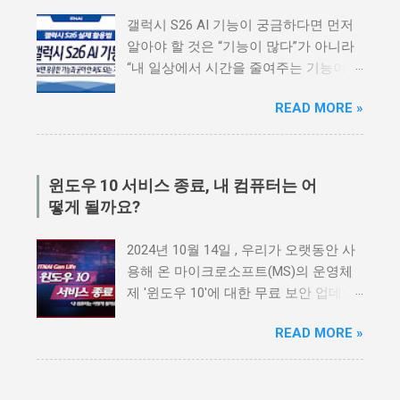
갤럭시 S26 AI 기능이 궁금하다면 먼저
알아야 할 것은 “기능이 많다”가 아니라
“내 일상에서 시간을 줄여주는 기능이
무엇인가”입니다. 갤럭시 S26 시리즈는
READ MORE »
삼성전자가 3세대 AI폰으로 강조한 모델
입니다. 단순히 카메라가 좋아지고 성능
이 올라간 스마트폰이 아니라, 사용자의
상황을 이해하고 필요한 기능을 더 빠르
윈도우 10 서비스 종료, 내 컴퓨터는 어
게 제안하는 방향으로 발전했습니다. 하
떻게 될까요?
지만 AI 기능이 많다고 해서 모든 기능을
매일 쓰는 것은 아닙니다. 어떤 기능은
2024년 10월 14일 , 우리가 오랫동안 사
실제로 자주 쓰면 편하지만, 어떤 기능은
용해 온 마이크로소프트(MS)의 운영체
처음에만 신기하고 금방 잊히기도 합니
제 '윈도우 10'에 대한 무료 보안 업데이
다. 그래서 갤럭시 S26을 구매할 때는
트 지원이 공식적으로 종료됩니다. 게임
“AI 기능이 있다”보다 “내가 어떤 AI 기능
READ MORE »
플랫폼 스팀(Steam)의 통계에 따르면,
을 실제로 쓸 수 있는지”를 기준으로 봐
전 세계 접속자 중 무려 40.6% 가 여전히
야 합니다. 이번 글에서는 갤럭시 S26 AI
윈도우 10을 사용하고 있습니다. 이는
기능, 나우 넛지, Now Brief, 서클 투 서
10명 중 4명이 사용하는 셈으로, 이번 변